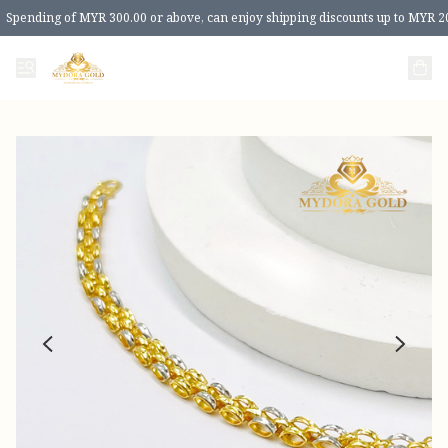
Spending of MYR 300.00 or above, can enjoy shipping discounts up to MYR 2