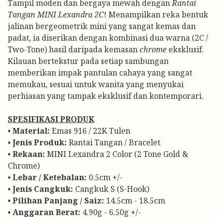
Tampil moden dan bergaya mewah dengan
Rantai
Tangan MINI Lexandra 2C
! Menampilkan reka bentuk
jalinan bergeometrik mini yang sangat kemas dan
padat, ia diserikan dengan kombinasi dua warna (2C /
Two-Tone) hasil daripada kemasan
chrome
eksklusif.
Kilauan bertekstur pada setiap sambungan
memberikan impak pantulan cahaya yang sangat
memukau, sesuai untuk wanita yang menyukai
perhiasan yang tampak eksklusif dan kontemporari.
SPESIFIKASI PRODUK
•
Material:
Emas 916 / 22K Tulen
•
Jenis Produk:
Rantai Tangan / Bracelet
•
Rekaan:
MINI Lexandra 2 Color (2 Tone Gold &
Chrome)
•
Lebar / Ketebalan:
0.5cm +/-
•
Jenis Cangkuk:
Cangkuk S (S-Hook)
•
Pilihan Panjang / Saiz:
14.5cm - 18.5cm
•
Anggaran Berat:
4.90g - 6.50g +/-