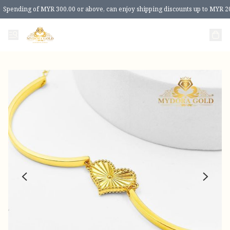
Spending of MYR 300.00 or above, can enjoy shipping discounts up to MYR 2