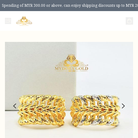
Spending of MYR 300.00 or above, can enjoy shipping discounts up to MYR 2