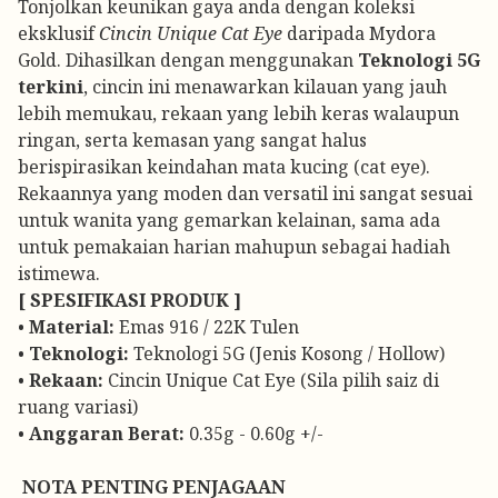
Tonjolkan keunikan gaya anda dengan koleksi
eksklusif
Cincin Unique Cat Eye
daripada Mydora
Gold. Dihasilkan dengan menggunakan
Teknologi 5G
terkini
, cincin ini menawarkan kilauan yang jauh
lebih memukau, rekaan yang lebih keras walaupun
ringan, serta kemasan yang sangat halus
berispirasikan keindahan mata kucing (cat eye).
Rekaannya yang moden dan versatil ini sangat sesuai
untuk wanita yang gemarkan kelainan, sama ada
untuk pemakaian harian mahupun sebagai hadiah
istimewa.
[ SPESIFIKASI PRODUK ]
•
Material:
Emas 916 / 22K Tulen
•
Teknologi:
Teknologi 5G (Jenis Kosong / Hollow)
•
Rekaan:
Cincin Unique Cat Eye (Sila pilih saiz di
ruang variasi)
•
Anggaran Berat:
0.35g - 0.60g +/-
️
NOTA PENTING PENJAGAAN