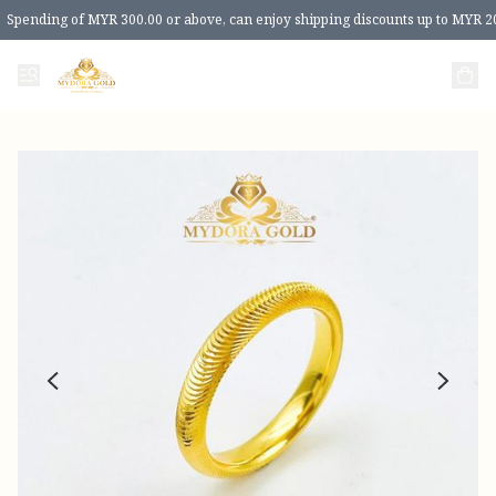
Spending of MYR 300.00 or above, can enjoy shipping discounts up to MYR 2