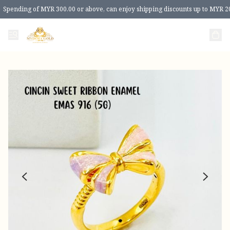
Spending of MYR 300.00 or above, can enjoy shipping discounts up to MYR 2