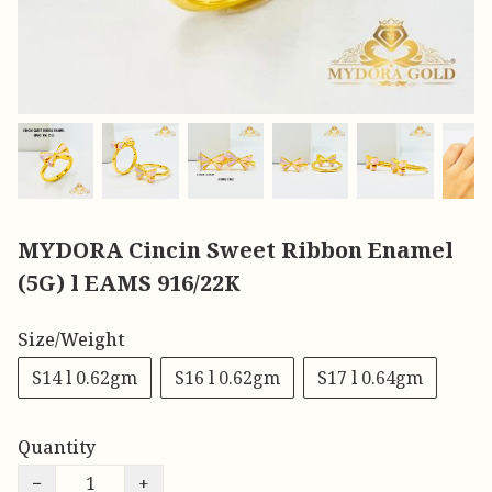
MYDORA Cincin Sweet Ribbon Enamel
(5G) l EAMS 916/22K
Size/Weight
S14 l 0.62gm
S16 l 0.62gm
S17 l 0.64gm
Quantity
−
+