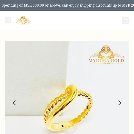
Spending of MYR 300.00 or above, can enjoy shipping discounts up to MYR 2