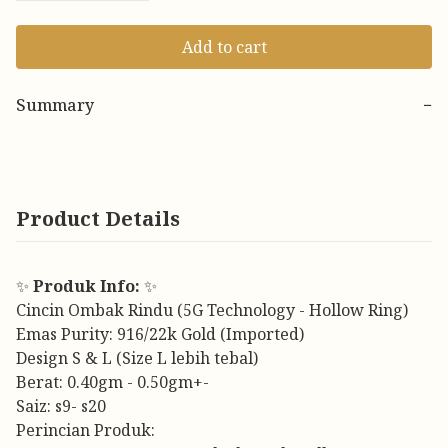
Add to cart
Summary
−
Product Details
✨
Produk Info:
✨
Cincin Ombak Rindu (5G Technology - Hollow Ring)
Emas Purity: 916/22k Gold (Imported)
Design S & L (Size L lebih tebal)
Berat: 0.40gm - 0.50gm+-
Saiz: s9- s20
Perincian Produk: