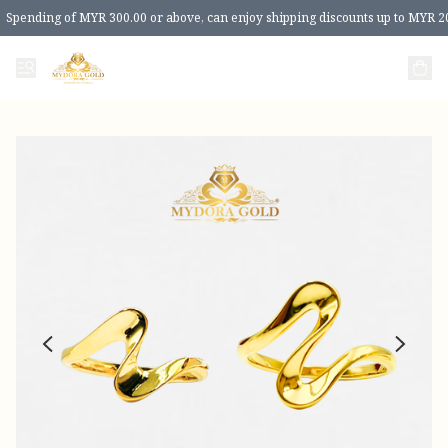
Spending of MYR 300.00 or above, can enjoy shipping discounts up to MYR 2