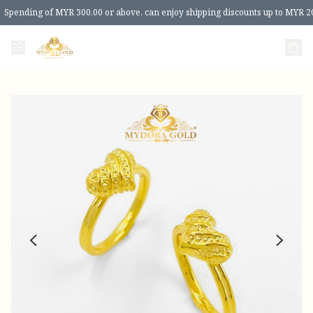
Spending of MYR 300.00 or above, can enjoy shipping discounts up to MYR 2