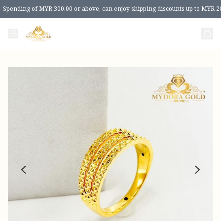
Spending of MYR 300.00 or above, can enjoy shipping discounts up to MYR 2