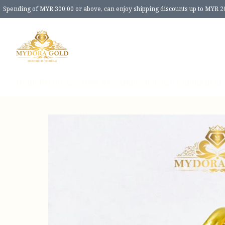
Spending of MYR 300.00 or above, can enjoy shipping discounts up to MYR 2
Home
Products
New Release
Review
Size Guide
About 