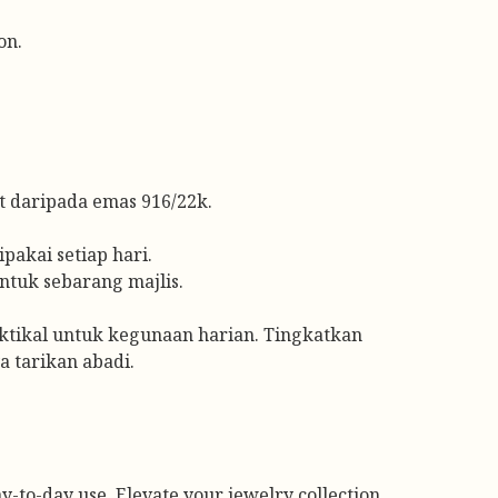
on.
 daripada emas 916/22k.
pakai setiap hari.
ntuk sebarang majlis.
aktikal untuk kegunaan harian. Tingkatkan
 tarikan abadi.
day-to-day use. Elevate your jewelry collection