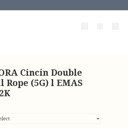
RA Cincin Double
al Rope (5G) l EMAS
22K