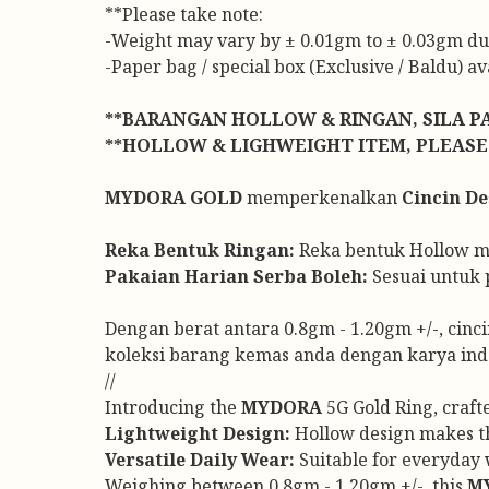
**Please take note:
-Weight may vary by ± 0.01gm to ± 0.03gm due t
-Paper bag / special box (Exclusive / Baldu) a
**BARANGAN HOLLOW & RINGAN, SILA P
**HOLLOW & LIGHWEIGHT ITEM, PLEASE
MYDORA GOLD
memperkenalkan
Cincin De
Reka Bentuk Ringan:
Reka bentuk Hollow men
Pakaian Harian Serba Boleh:
Sesuai untuk 
Dengan berat antara 0.8gm - 1.20gm +/-, cinc
koleksi barang kemas anda dengan karya ind
//
Introducing the
MYDORA
5G Gold Ring, craft
Lightweight Design:
Hollow design makes thi
Versatile Daily Wear:
Suitable for everyday w
Weighing between 0.8gm - 1.20gm +/-, this
M