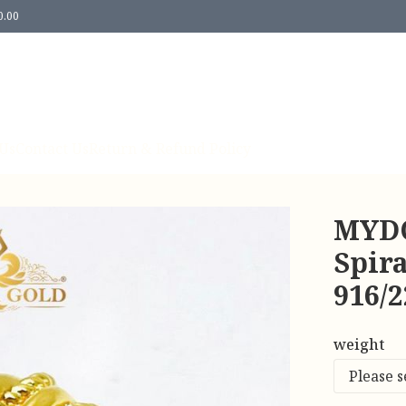
0.00
Us
Contact Us
Return & Refund Policy
MYDO
Spir
916/
weight