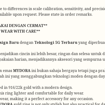
o differences in scale calibration, sensitivity, and precisi
vailable upon request. Please state in order remarks.
AKAI DENGAN CERMAT**
 WEAR WITH CARE**
sign Baru
dengan
Teknologi 5G Terbaru
yang diperbuat
jadikan cincin ini lebih besar, ringan dan selesa untuk di
pakaian harian, menjadikannya aksesori yang sempurna u
in emas
MYDORA
ini bukan sahaja bergaya tetapi juga pr
ah ini yang menggabungkan teknologi moden dengan daya
ed in 916/22k gold with a modern design.
s ring lighter and comfortable for daily wear.
ear, making it a perfect accessory for any occasion.
YDORA
gold ring is not only stylish but also practical for 