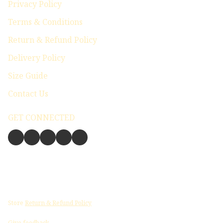
Privacy Policy
Terms & Conditions
Return & Refund Policy
Delivery Policy
Size Guide
Contact Us
GET CONNECTED
Store
Return & Refund Policy
Give feedback