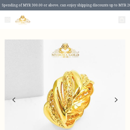
Spending of MYR 300.00 or above, can enjoy shipping discounts up to MYR 2