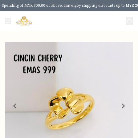
Spending of MYR 300.00 or above, can enjoy shipping discounts up to MYR 2