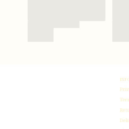
INF
Priv
Ter
Ret
Deli