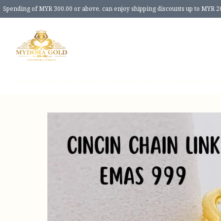
Spending of MYR 300.00 or above, can enjoy shipping discounts up to MYR 2
Home
Products
New Release
Review
Size Guide
About 