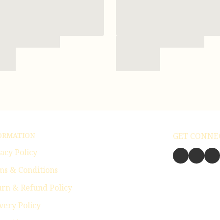
ORMATION
GET CONNE
acy Policy
ms & Conditions
urn & Refund Policy
very Policy