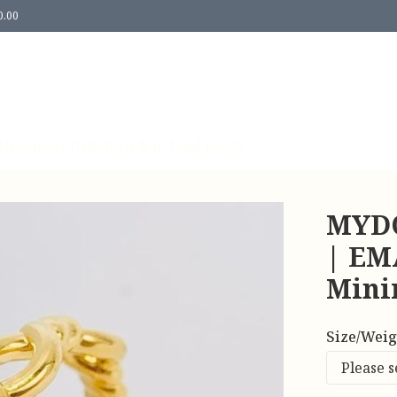
0.00
Us
Contact Us
Return & Refund Policy
MYDO
| EM
Mini
Size/Weig