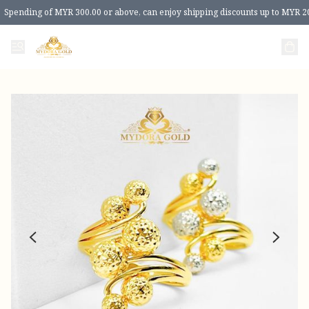
Spending of MYR 300.00 or above, can enjoy shipping discounts up to MYR 2