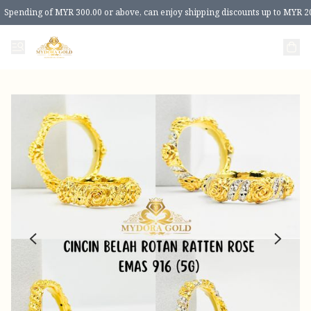
Spending of MYR 300.00 or above, can enjoy shipping discounts up to MYR 2