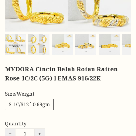
MYDORA Cincin Belah Rotan Ratten
Rose 1C/2C (5G) l EMAS 916/22K
Size/Weight
S-1C/S12 l 0.69gm
Quantity
−
+