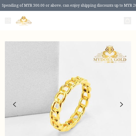
Spending of MYR 300.00 or above, can enjoy shipping discounts up to MYR 2