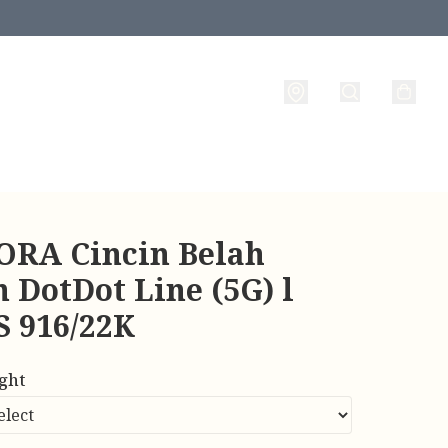
RA Cincin Belah
 DotDot Line (5G) l
 916/22K
ight