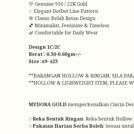
💛 Genuine 916 / 22K Gold
✨ Elegant DotDot Line Pattern
🌸 Classic Belah Rotan Design
💕 Minimalist, Feminine & Timeless
🌿 Comfortable for Daily Wear
Design 1C/2C
Berat : 0.30-0.60gm+/-
Size :s9- s23
**BARANGAN HOLLOW & RINGAN, SILA PAK
**HOLLOW & LIGHWEIGHT ITEM, PLEASE W
MYDORA GOLD
memperkenalkan Cincin Desi
✨
Reka Bentuk Ringan
: Reka bentuk Hollow m
✨
Pakaian Harian Serba Boleh
: Sesuai unt