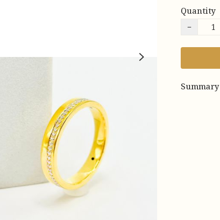
Quantity
−
Summary