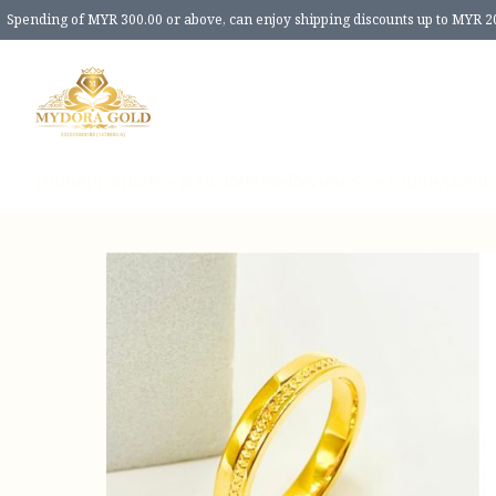
Spending of MYR 300.00 or above, can enjoy shipping discounts up to MYR 2
Home
Products
New Release
Review
Size Guide
About 