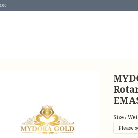
0.00
Us
Contact Us
Return & Refund Policy
MYDO
Rotan
EMAS
Size / We