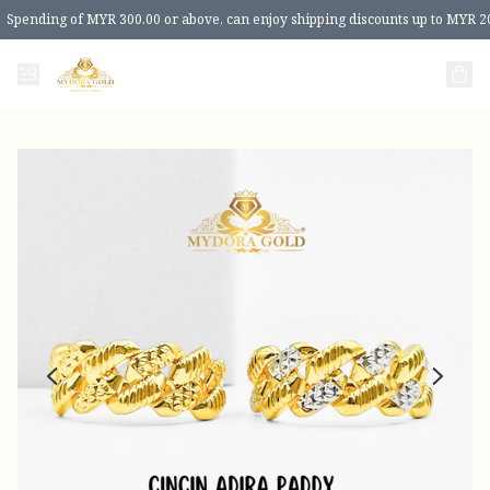
Spending of MYR 300.00 or above, can enjoy shipping discounts up to MYR 2