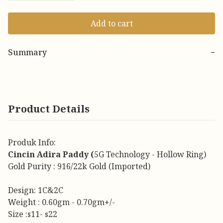
Add to cart
Summary
−
Product Details
Produk Info:
Cincin Adira Paddy (
5G Technology - Hollow Ring)
Gold Purity : 916/22k Gold (Imported)
Design: 1C&2C
Weight : 0.60gm - 0.70gm+/-
Size :s11- s22