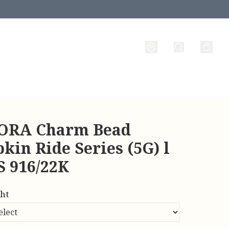
RA Charm Bead
in Ride Series (5G) l
 916/22K
ht