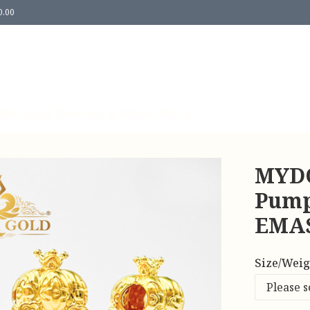
0.00
Us
Contact Us
Return & Refund Policy
MYDO
Pumpk
EMAS
Size/Weig