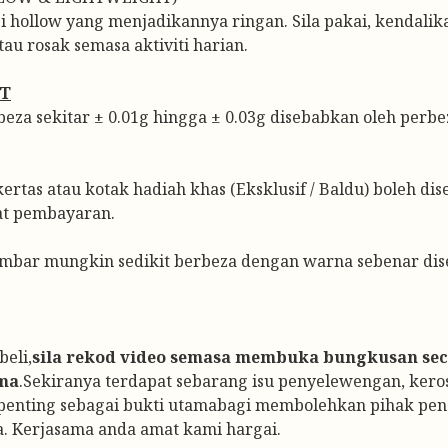
 hollow yang menjadikannya ringan. Sila pakai, kendalik
u rosak semasa aktiviti harian.
AT
za sekitar ± 0.01g hingga ± 0.03g disebabkan oleh perbeza
kertas atau kotak hadiah khas (Eksklusif / Baldu) boleh di
at pembayaran.
bar mungkin sedikit berbeza dengan warna sebenar dise
eli,
sila rekod video semasa membuka bungkusan seca
ma
.Sekiranya terdapat sebarang isu penyelewengan, ker
t penting sebagai bukti utamabagi membolehkan pihak pe
. Kerjasama anda amat kami hargai.