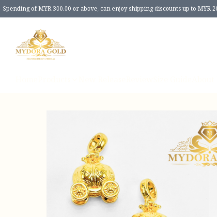
Spending of MYR 300.00 or above, can enjoy shipping discounts up to MYR 2
Home
Products
New Release
Review
Size Guide
About 