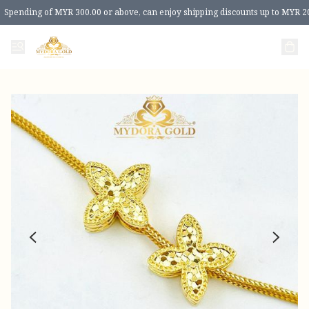
Spending of MYR 300.00 or above, can enjoy shipping discounts up to MYR 2