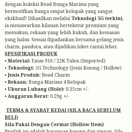
dengan koleksi Bead Bunga Marissa yang
bermotifkan bunga empat kelopak yang sangat
eksklusif! Dihasilkan melalui
Teknologi 5G terkini
,
ia menawarkan kilauan bertekstur premium yang
memukau, rekaan yang lebih kukuh, dan kemasan
yang halus. Sesuai dipadankan bersama gelang jenis
charm, pandora, atau dijadikan loket rantai leher.
SPESIFIKASI PRODUK
•
Material:
Emas 916 / 22K Tulen (Imported)
•
Teknologi:
5G Technology (Jenis Kosong / Hollow)
•
Jenis Produk:
Bead Charm
•
Rekaan:
Bunga Marissa 4 Kelopak
•
Ukuran Lubang (Hole):
0.35cm +/-
•
Anggaran Berat:
0.29g +/-
️
TERMA & SYARAT KEDAI (SILA BACA SEBELUM
BELI)
Sila Pakai Dengan Cermat (Hollow Item)
Produk ini adalah barangan kosong dan ringan. Sila